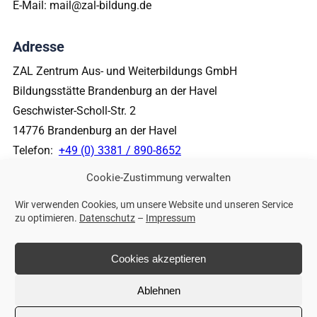
E-Mail: mail@zal-bildung.de
Adresse
ZAL Zentrum Aus- und Weiterbildungs GmbH
Bildungsstätte Brandenburg an der Havel
Geschwister-Scholl-Str. 2
14776 Brandenburg an der Havel
Telefon:
+49 (0) 3381 / 890-8652
E-Mail: mail@zal-bildung.de
Cookie-Zustimmung verwalten
Wir verwenden Cookies, um unsere Website und unseren Service
Weitere Links
zu optimieren.
Datenschutz
–
Impressum
Impressum
Datenschutz
Cookies akzeptieren
Ablehnen
© 2026 ZAL Zentrum Aus- und Weiterbildungs GmbH