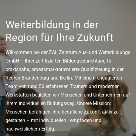
Weiterbildung in der
Region für Ihre Zukunft
Willkommen bei der ZAL Zentrum Aus- und Weiterbildungs
GmbH – Ihrer zertifizierten Bildungseinrichtung für
praxisnahe, arbeitsmarktorientierte Qualifizierung in der
Region Brandenburg und Berlin. Mit einem engagierten
Team von rund 50 erfahrenen Trainern und modernen
Werkstätten begleiten wir Menschen und Unternehmen auf
ihrem individuellen Bildungsweg. Unsere Mission:
Menschen befähigen, ihre berufliche Zukunft aktiv zu
gestalten – mit individuellen Lernpfaden und
nachweislichem Erfolg.