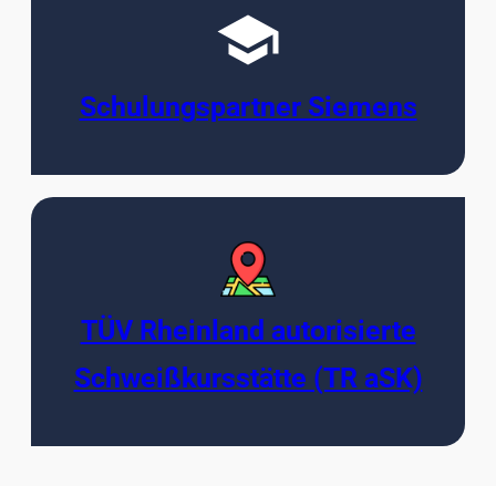
Schulungspartner Siemens
TÜV Rheinland autorisierte
Schweißkursstätte (TR aSK)